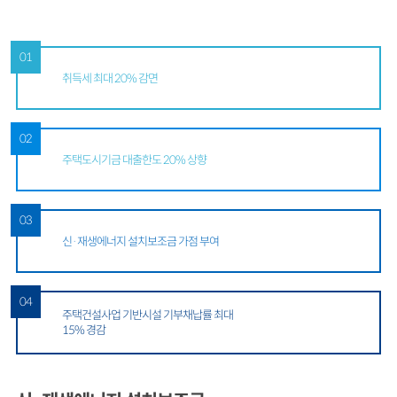
01
취득세 최대 20% 감면
02
주택도시기금 대출한도 20% 상향
03
신·재생에너지 설치보조금 가점 부여
04
주택건설사업 기반시설 기부채납률 최대
15% 경감