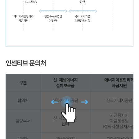
인센티브 문의처
신·재생에너지
에너지이용합리화
구분
설치보조금
자금지원
협의처
한국에너지공단
한국에너지공단
자금융자처
신·재생에너지
담당부서
자금운용팀
센터
(절약시설 설치사업)
문의처
1855-3020
052-920-0482