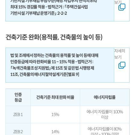
기반시설 기부채납 부담수준(해당 사업부지 면적의 8%)
보기
최대 15% 경감률 적용 - 법적근거 : 「주택건설사업
기반시설 기부채납 운영기준」 2-2-2
건축기준 완화(용적률, 건축물의 높이 등)
자세히
법 및 조례에서 정하는 건축물의 용적률 및 높이 등에 대해
보기
인증등급에 따라 완화비율 11 ~ 15% 적용 - 법적근거 :
「녹색건축물조성 지원법」제 15조 및 같은법 시행령 제
11조, 건축물의 에너지절약설계기준[별표 9]
인증
건축기준 최대 완화 비율
에너지자립률
등급
에너지 자립률이 100%
ZEB 1
15%
이상
에너지자립률이 80%
ZEB 2
14%
이상 ~ 100% 미만