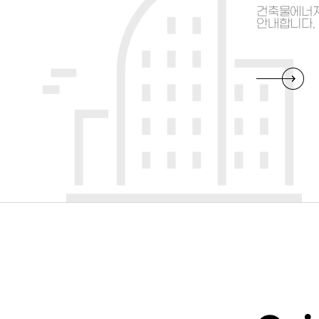
2회 건축물
2026년 제12회 건축물
건축물에너지
제1차 시험
에너지평가사 제1차 시험
안내합니다.
격예정자 발
가답안 발표 및 의견제시
격 증빙서류
기간 안내
Read More
나의 접수정보
내가 접수한 접수정보를
확인하실 수 있습니다.