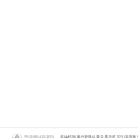
우)44538 울산광역시 중구 종가로 323 (우정동 528