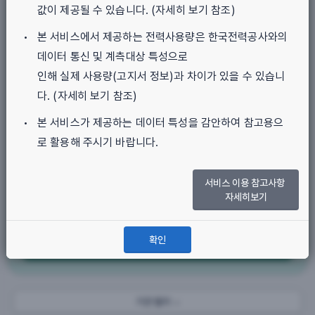
값이 제공될 수 있습니다. (자세히 보기 참조)
이용자 소통 공간
•
본 서비스에서 제공하는 전력사용량은 한국전력공사와의
기관 선택
데이터 통신 및 계측대상 특성으로
카테고리 선택
인해 실제 사용량(고지서 정보)과 차이가 있을 수 있습니
다. (자세히 보기 참조)
•
본 서비스가 제공하는 데이터 특성을 감안하여 참고용으
로 활용해 주시기 바랍니다.
서비스 이용 참고사항
자세히보기
확인
의견 등록하기
기관 필터