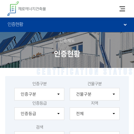
카피라이트로 가기
본문으로 가기
주메뉴로 가기
인증현황
인증제도
인증현황
Certification status
인증구분
건물구분
인증등급
지역
검색