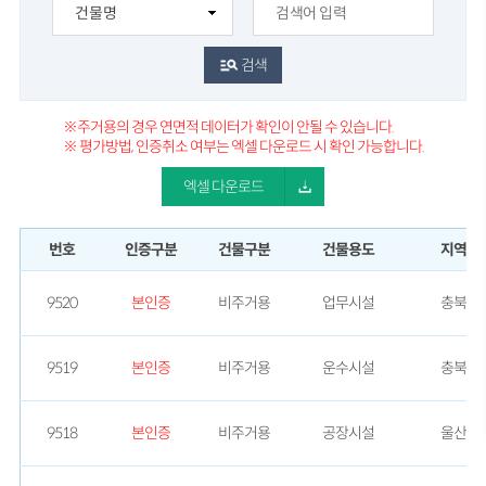
검색
※주거용의 경우 연면적 데이터가 확인이 안될 수 있습니다.
※ 평가방법, 인증취소 여부는 엑셀 다운로드 시 확인 가능합니다.
엑셀 다운로드
번호
인증구분
건물구분
건물용도
지역
9520
본인증
비주거용
업무시설
충북
9519
본인증
비주거용
운수시설
충북
9518
본인증
비주거용
공장시설
울산